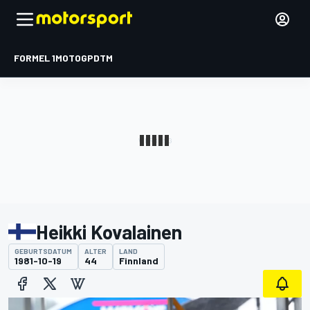
FORMEL 1
MOTOGP
DTM
Heikki Kovalainen
GEBURTSDATUM
ALTER
LAND
1981-10-19
44
Finnland