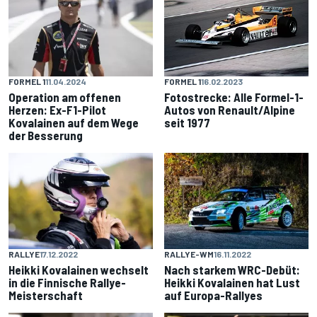
FORMEL 1
11.04.2024
FORMEL 1
16.02.2023
Operation am offenen
Fotostrecke: Alle Formel-1-
Herzen: Ex-F1-Pilot
Autos von Renault/Alpine
Kovalainen auf dem Wege
seit 1977
der Besserung
RALLYE
17.12.2022
RALLYE-WM
16.11.2022
Heikki Kovalainen wechselt
Nach starkem WRC-Debüt:
in die Finnische Rallye-
Heikki Kovalainen hat Lust
Meisterschaft
auf Europa-Rallyes