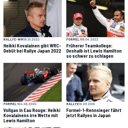
FORMEL 1
18.04.2022
RALLYE-WM
18.10.2022
Früherer Teamkollege:
Heikki Kovalainen gibt WRC-
Deshalb ist Lewis Hamilton
Debüt bei Rallye Japan 2022
so schwer zu schlagen
FORMEL 1
04.06.2020
RALLYE
19.03.2019
Vollgas in Eau Rouge: Heikki
Formel-1-Rennsieger fährt
Kovalainens irre Wette mit
jetzt Rallyes in Japan
Lewis Hamilton