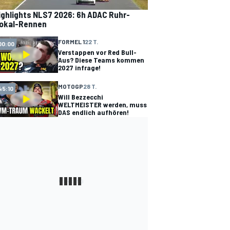
ighlights NLS7 2026: 6h ADAC Ruhr-
okal-Rennen
FORMEL 1
22 T.
00:00
Verstappen vor Red Bull-
Aus? Diese Teams kommen
2027 infrage!
MOTOGP
28 T.
45:10
Will Bezzecchi
WELTMEISTER werden, muss
DAS endlich aufhören!