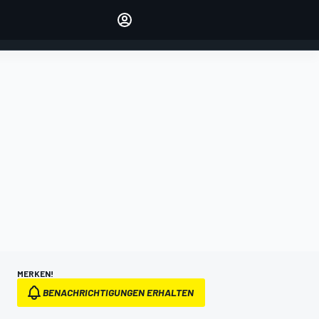
verwalten
Artikel kommentieren
EINLOGGEN
EDITION
DEUTSCHLAND
MERKEN!
BENACHRICHTIGUNGEN ERHALTEN