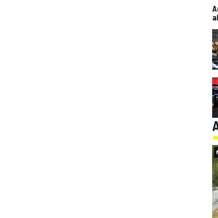
A
a
A