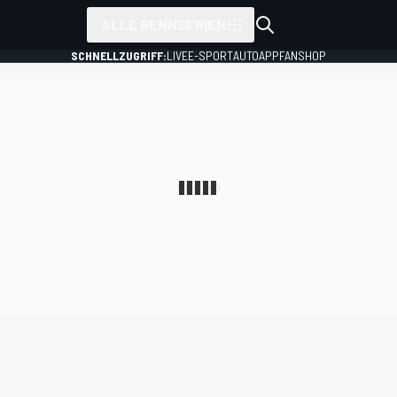
ALLE RENNSERIEN
SCHNELLZUGRIFF:
LIVE
E-SPORT
AUTO
APP
FANSHOP