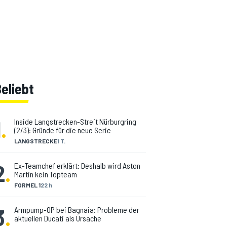
eliebt
1
.
Inside Langstrecken-Streit Nürburgring
(2/3): Gründe für die neue Serie
LANGSTRECKE
1 T.
2
.
Ex-Teamchef erklärt: Deshalb wird Aston
Martin kein Topteam
FORMEL 1
22 h
3
.
Armpump-OP bei Bagnaia: Probleme der
aktuellen Ducati als Ursache