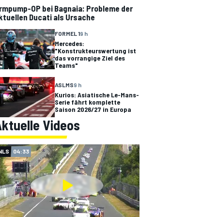
rmpump-OP bei Bagnaia: Probleme der
ktuellen Ducati als Ursache
FORMEL 1
9 h
Mercedes:
"Konstrukteurswertung ist
das vorrangige Ziel des
Teams"
ASLMS
9 h
Kurios: Asiatische Le-Mans-
Serie fährt komplette
Saison 2026/27 in Europa
ktuelle Videos
NLS
04:33