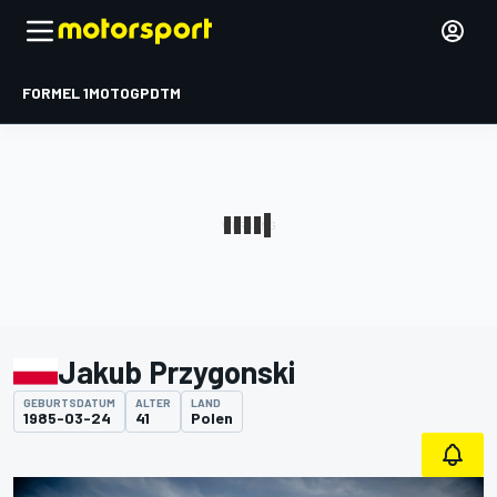
FORMEL 1
MOTOGP
DTM
Jakub Przygonski
GEBURTSDATUM
ALTER
LAND
1985-03-24
41
Polen