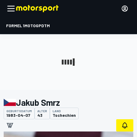
FORMEL 1
MOTOGP
DTM
Jakub Smrz
GEBURTSDATUM
ALTER
LAND
1983-04-07
43
Tschechien