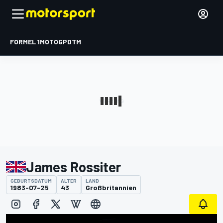
FORMEL 1
MOTOGP
DTM
James Rossiter
GEBURTSDATUM
ALTER
LAND
1983-07-25
43
Großbritannien