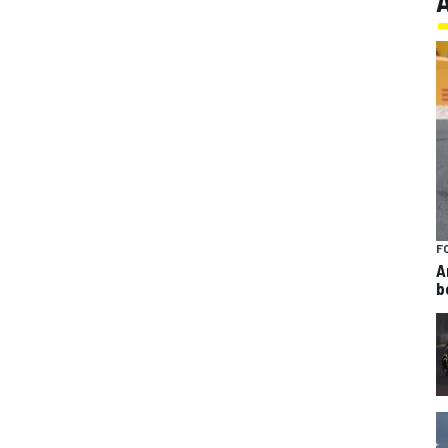
F
A
b