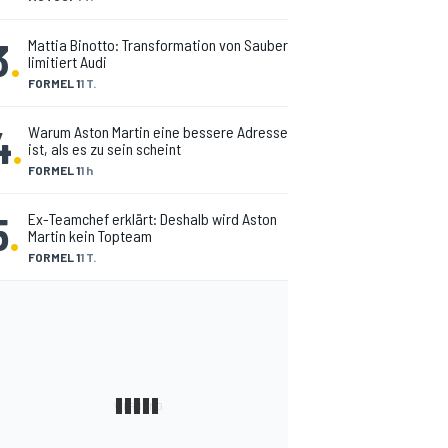
3
.
Mattia Binotto: Transformation von Sauber
limitiert Audi
FORMEL 1
1 T.
4
.
Warum Aston Martin eine bessere Adresse
ist, als es zu sein scheint
FORMEL 1
1 h
5
.
Ex-Teamchef erklärt: Deshalb wird Aston
Martin kein Topteam
FORMEL 1
1 T.