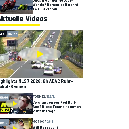
Ducati vor der MotoGP-
Wende? Domenicali nennt
zwei Faktoren
ktuelle Videos
NLS
04:33
ighlights NLS7 2026: 6h ADAC Ruhr-
okal-Rennen
FORMEL 1
22 T.
00:00
Verstappen vor Red Bull-
Aus? Diese Teams kommen
2027 infrage!
MOTOGP
28 T.
45:10
Will Bezzecchi