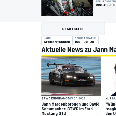
GEBURTSDATU
1991-09-09
STARTSEITE
LAND
GEBURTSDATUM
Großbritannien
1991-09-09
Aktuelle News zu Jann 
MOTOGP
GTWC ENDURANCE
03.04.2025
NLS
28
Jann Mardenborough und David
"Wün
Schumacher: GTWC im Ford
reagi
Mustang GT3
den U