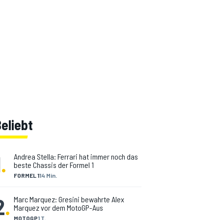
eliebt
1
.
Andrea Stella: Ferrari hat immer noch das
beste Chassis der Formel 1
FORMEL 1
14 Min.
2
.
Marc Marquez: Gresini bewahrte Alex
Marquez vor dem MotoGP-Aus
MOTOGP
1 T.