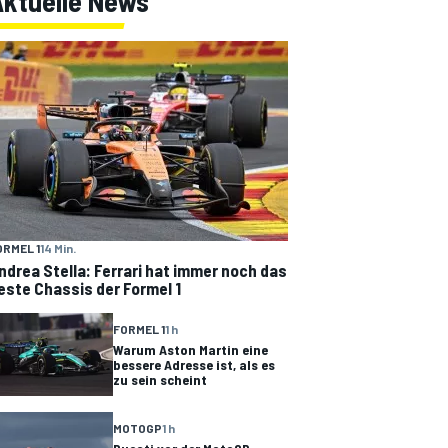
Aktuelle News
ORMEL 1
14 Min.
ndrea Stella: Ferrari hat immer noch das
este Chassis der Formel 1
FORMEL 1
1 h
Warum Aston Martin eine
bessere Adresse ist, als es
zu sein scheint
MOTOGP
1 h