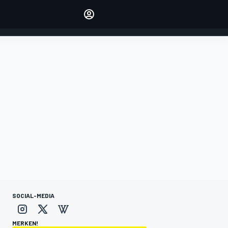
verwalten
Artikel kommentieren
EINLOGGEN
EDITION
DEUTSCHLAND
SOCIAL-MEDIA
MERKEN!