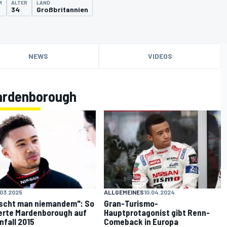
M
ALTER
LAND
34
Großbritannien
NEWS
VIDEOS
Mardenborough
.03.2025
ALLGEMEINES
10.04.2024
scht man niemandem": So
Gran-Turismo-
erte Mardenborough auf
Hauptprotagonist gibt Renn-
nfall 2015
Comeback in Europa