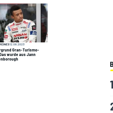
MEINES
12.08.2023
rgrund Gran-Turismo-
 Das wurde aus Jann
enborough
B