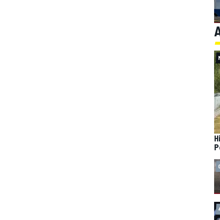
A
H
P