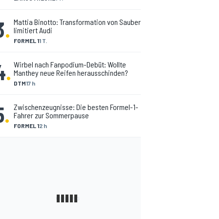
3
.
Mattia Binotto: Transformation von Sauber
limitiert Audi
FORMEL 1
1 T.
4
.
Wirbel nach Fanpodium-Debüt: Wollte
Manthey neue Reifen herausschinden?
DTM
17 h
5
.
Zwischenzeugnisse: Die besten Formel-1-
Fahrer zur Sommerpause
FORMEL 1
2 h