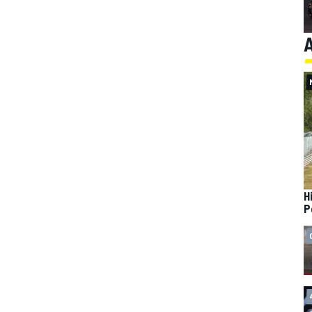
A
H
P