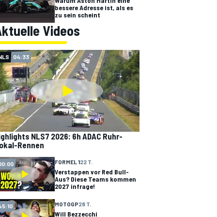
Warum Aston Martin eine
bessere Adresse ist, als es
zu sein scheint
ktuelle Videos
NLS
04:33
ighlights NLS7 2026: 6h ADAC Ruhr-
okal-Rennen
FORMEL 1
22 T.
00:00
Verstappen vor Red Bull-
Aus? Diese Teams kommen
2027 infrage!
MOTOGP
28 T.
45:10
Will Bezzecchi