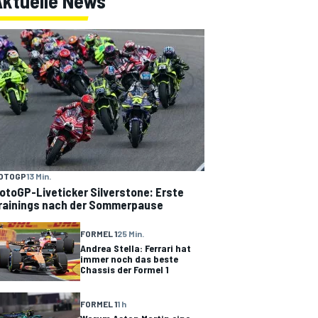
Aktuelle News
OTOGP
13 Min.
otoGP-Liveticker Silverstone: Erste
rainings nach der Sommerpause
FORMEL 1
25 Min.
Andrea Stella: Ferrari hat
immer noch das beste
Chassis der Formel 1
FORMEL 1
1 h