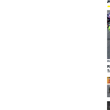
M
M
T