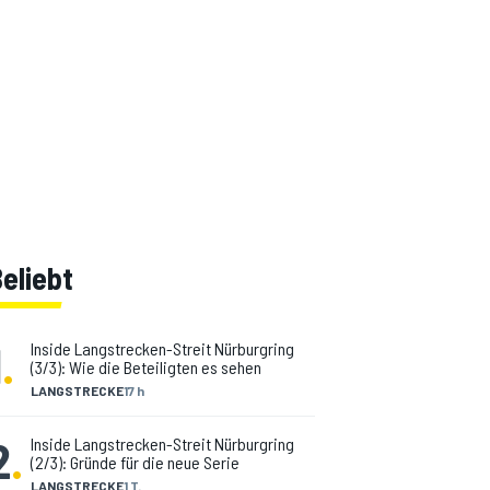
eliebt
1
.
Inside Langstrecken-Streit Nürburgring
(3/3): Wie die Beteiligten es sehen
LANGSTRECKE
17 h
2
.
Inside Langstrecken-Streit Nürburgring
(2/3): Gründe für die neue Serie
LANGSTRECKE
1 T.