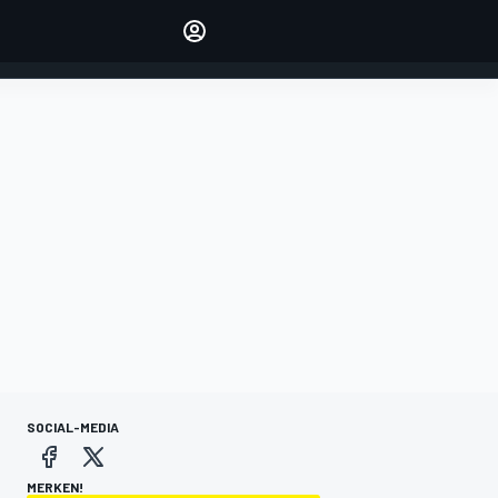
verwalten
Artikel kommentieren
EINLOGGEN
EDITION
DEUTSCHLAND
SOCIAL-MEDIA
MERKEN!