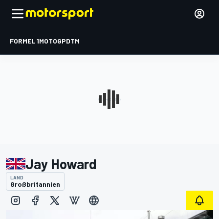
FORMEL 1
MOTOGP
DTM
Jay Howard
LAND
Großbritannien