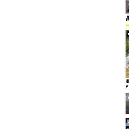
A
H
P