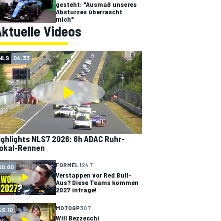
gesteht: "Ausmaß unseres
Absturzes überrascht
mich"
ktuelle Videos
NLS
04:33
ighlights NLS7 2026: 6h ADAC Ruhr-
okal-Rennen
FORMEL 1
24 T.
00:00
Verstappen vor Red Bull-
Aus? Diese Teams kommen
2027 infrage!
MOTOGP
30 T.
45:10
Will Bezzecchi