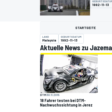
GEBURTSDATU
1992-11-13
STARTSEITE
LAND
GEBURTSDATUM
Malaysia
1992-11-13
Aktuelle News zu Jazema
MOTOGP
DTM
30.11.2015
18 Fahrer testen bei DTM-
Nachwuchssichtung in Jerez