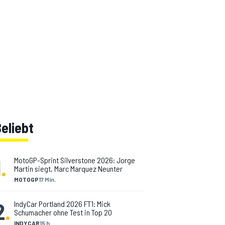
eliebt
1
.
MotoGP-Sprint Silverstone 2026: Jorge
Martin siegt, Marc Marquez Neunter
MOTOGP
17 Min.
2
.
IndyCar Portland 2026 FT1: Mick
Schumacher ohne Test in Top 20
INDYCAR
15 h