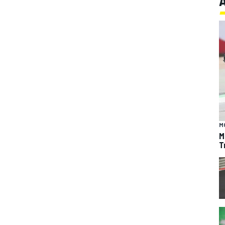
M
M
T