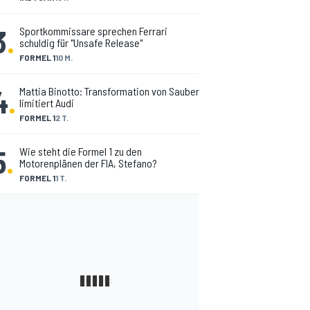
3
.
Sportkommissare sprechen Ferrari
schuldig für "Unsafe Release"
FORMEL 1
10 M.
4
.
Mattia Binotto: Transformation von Sauber
limitiert Audi
FORMEL 1
2 T.
5
.
Wie steht die Formel 1 zu den
Motorenplänen der FIA, Stefano?
FORMEL 1
1 T.