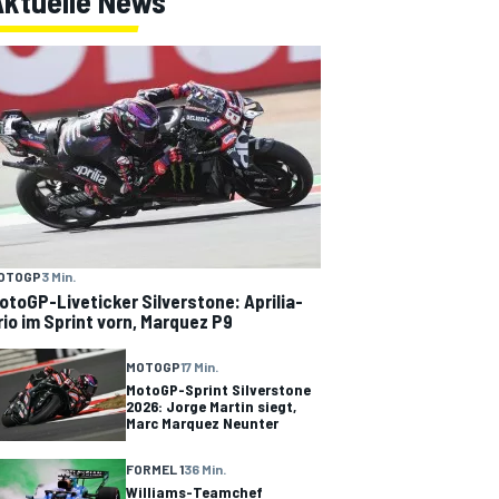
Aktuelle News
OTOGP
3 Min.
otoGP-Liveticker Silverstone: Aprilia-
rio im Sprint vorn, Marquez P9
MOTOGP
17 Min.
MotoGP-Sprint Silverstone
2026: Jorge Martin siegt,
Marc Marquez Neunter
FORMEL 1
36 Min.
Williams-Teamchef