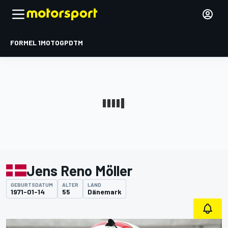
FORMEL 1
MOTOGP
DTM
Jens Reno Möller
GEBURTSDATUM
ALTER
LAND
1971-01-14
55
Dänemark