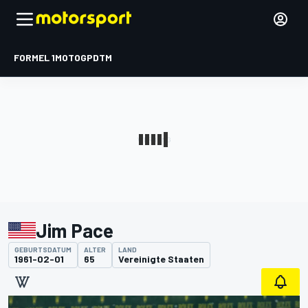
FORMEL 1
MOTOGP
DTM
Jim Pace
GEBURTSDATUM
ALTER
LAND
1961-02-01
65
Vereinigte Staaten