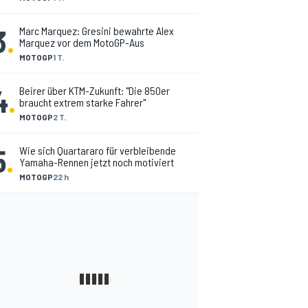
3
.
Marc Marquez: Gresini bewahrte Alex
Marquez vor dem MotoGP-Aus
MOTOGP
1 T.
4
.
Beirer über KTM-Zukunft: "Die 850er
braucht extrem starke Fahrer"
MOTOGP
2 T.
5
.
Wie sich Quartararo für verbleibende
Yamaha-Rennen jetzt noch motiviert
MOTOGP
22 h