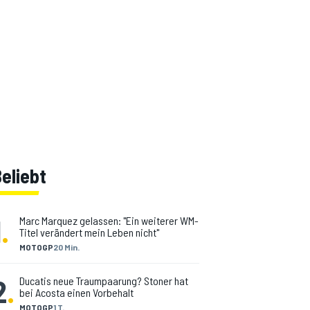
eliebt
1
.
Marc Marquez gelassen: "Ein weiterer WM-
Titel verändert mein Leben nicht"
MOTOGP
20 Min.
2
.
Ducatis neue Traumpaarung? Stoner hat
bei Acosta einen Vorbehalt
MOTOGP
1 T.