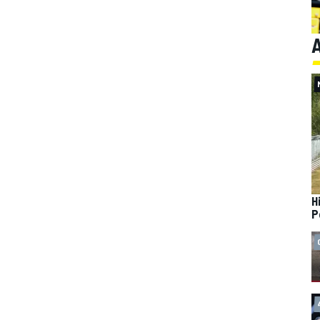
A
H
P