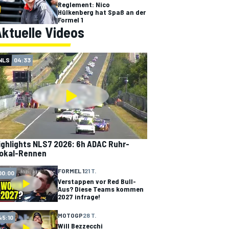
Reglement: Nico
Hülkenberg hat Spaß an der
Formel 1
ktuelle Videos
NLS
04:33
ighlights NLS7 2026: 6h ADAC Ruhr-
okal-Rennen
FORMEL 1
21 T.
00:00
Verstappen vor Red Bull-
Aus? Diese Teams kommen
2027 infrage!
MOTOGP
28 T.
45:10
Will Bezzecchi