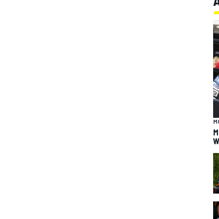
M
M
W