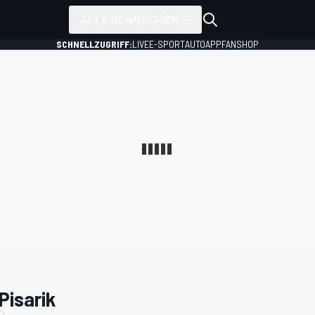
ALLE RENNSERIEN
SCHNELLZUGRIFF:
LIVE
E-SPORT
AUTO
APP
FANSHOP
 Pisarik