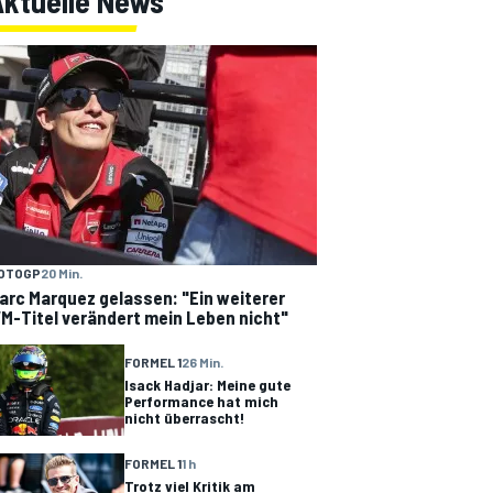
Aktuelle News
OTOGP
20 Min.
arc Marquez gelassen: "Ein weiterer
M-Titel verändert mein Leben nicht"
FORMEL 1
26 Min.
Isack Hadjar: Meine gute
Performance hat mich
nicht überrascht!
FORMEL 1
1 h
Trotz viel Kritik am