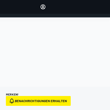
verwalten
Artikel kommentieren
EINLOGGEN
EDITION
DEUTSCHLAND
MERKEN!
BENACHRICHTIGUNGEN ERHALTEN