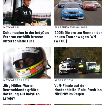
INDYCAR
4 M.
ALLGEMEINES
10.04.2025
Schumacher in der IndyCar:
2005: Die ersten Rennen der
Veteran enthüllt krasse
neuen Tourenwagen-WM
Unterschiede zur F1
(WTCC)
INDYCAR
03.06.2021
NLS
22.10.2016
Jörg Müller: War er
VLN-Finale auf der
Deutschlands größte
Nordschleife: Pole-Position
Hoffnung auf IndyCar-
für BMW im Regen
Erfolg?