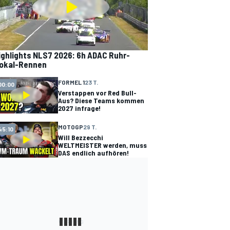
ighlights NLS7 2026: 6h ADAC Ruhr-
okal-Rennen
FORMEL 1
23 T.
00:00
Verstappen vor Red Bull-
Aus? Diese Teams kommen
2027 infrage!
MOTOGP
29 T.
45:10
Will Bezzecchi
WELTMEISTER werden, muss
DAS endlich aufhören!