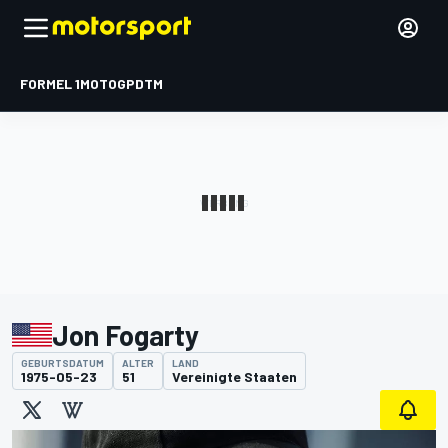
FORMEL 1
MOTOGP
DTM
Jon Fogarty
GEBURTSDATUM
ALTER
LAND
1975-05-23
51
Vereinigte Staaten