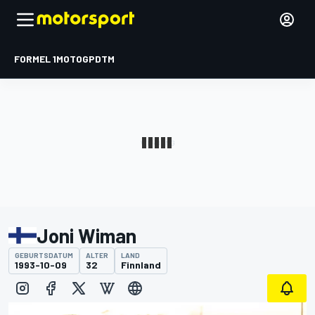
FORMEL 1
MOTOGP
DTM
Joni Wiman
GEBURTSDATUM
ALTER
LAND
1993-10-09
32
Finnland