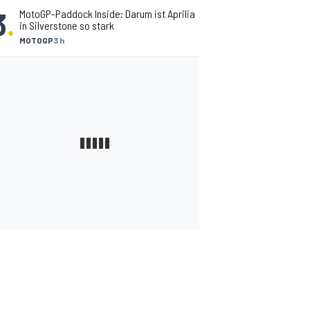
3
.
MotoGP-Paddock Inside: Darum ist Aprilia
in Silverstone so stark
MOTOGP
3 h