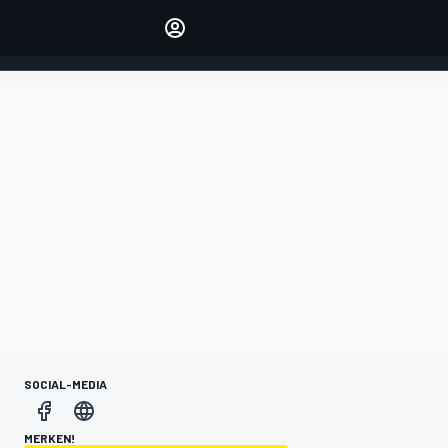
verwalten
Artikel kommentieren
EINLOGGEN
EDITION
DEUTSCHLAND
SOCIAL-MEDIA
MERKEN!