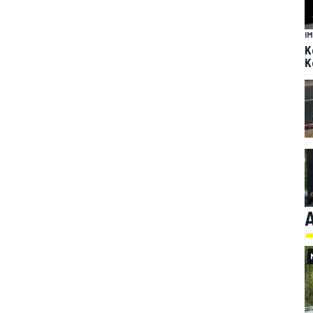
I
K
K
A