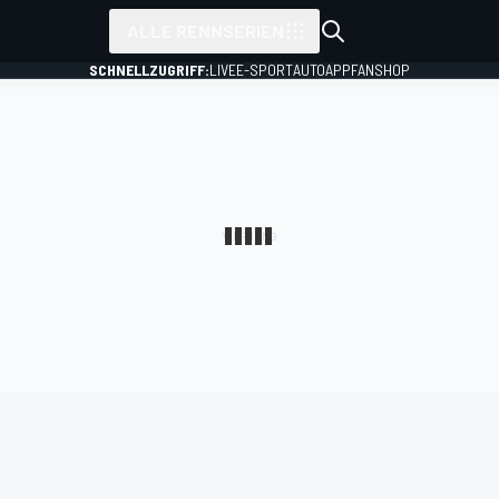
ALLE RENNSERIEN
SCHNELLZUGRIFF:
LIVE
E-SPORT
AUTO
APP
FANSHOP