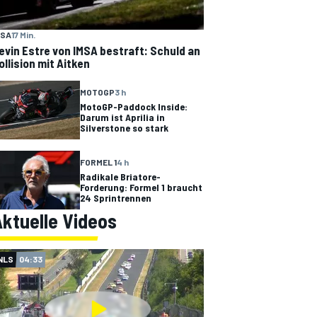
MSA
17 Min.
evin Estre von IMSA bestraft: Schuld an
ollision mit Aitken
MOTOGP
3 h
MotoGP-Paddock Inside:
Darum ist Aprilia in
Silverstone so stark
FORMEL 1
4 h
Radikale Briatore-
Forderung: Formel 1 braucht
24 Sprintrennen
ktuelle Videos
NLS
04:33