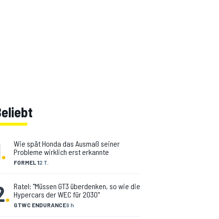
eliebt
1
.
Wie spät Honda das Ausmaß seiner
Probleme wirklich erst erkannte
FORMEL 1
2 T.
2
.
Ratel: "Müssen GT3 überdenken, so wie die
Hypercars der WEC für 2030"
GTWC ENDURANCE
9 h