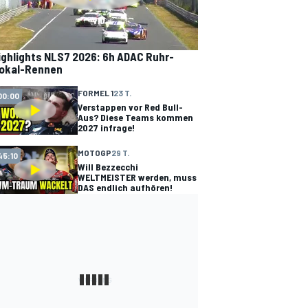
ighlights NLS7 2026: 6h ADAC Ruhr-
okal-Rennen
FORMEL 1
23 T.
00:00
Verstappen vor Red Bull-
Aus? Diese Teams kommen
2027 infrage!
MOTOGP
29 T.
45:10
Will Bezzecchi
WELTMEISTER werden, muss
DAS endlich aufhören!