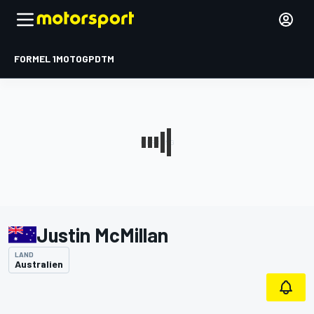
FORMEL 1
MOTOGP
DTM
Justin McMillan
LAND
Australien