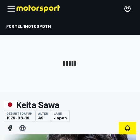
FORMEL 1
MOTOGP
DTM
Keita Sawa
GEBURTSDATUM
ALTER
LAND
1976-08-16
49
Japan