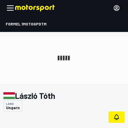
FORMEL 1
MOTOGP
DTM
László Tóth
LAND
Ungarn