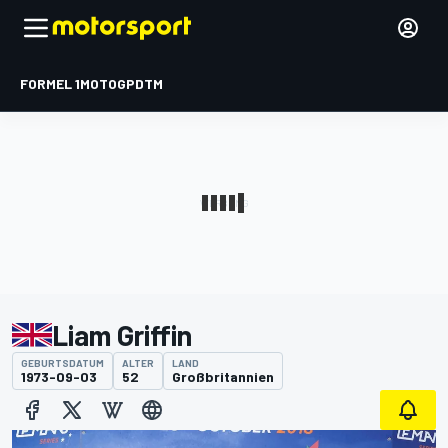
FORMEL 1
MOTOGP
DTM
Liam Griffin
GEBURTSDATUM
ALTER
LAND
1973-09-03
52
Großbritannien