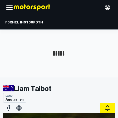
FORMEL 1
MOTOGP
DTM
Liam Talbot
LAND
Australien