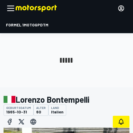
FORMEL 1
MOTOGP
DTM
Lorenzo Bontempelli
GEBURTSDATUM
ALTER
LAND
1965-10-31
60
Italien