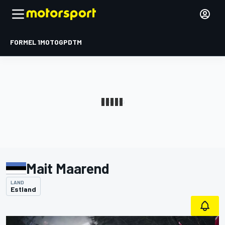
FORMEL 1
MOTOGP
DTM
Mait Maarend
LAND
Estland