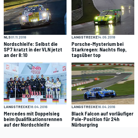
NLS
01.11.2018
LANGSTRECKE
14.05.2018
Nordschleife: Selbst die
Porsche-Mysterium bei
SP7 kratzt in der VLN jetzt
Starkregen: Nachts flop,
an der 8:10
tagsüber top
LANGSTRECKE
18.04.2016
LANGSTRECKE
16.04.2016
Mercedes mit Doppelsieg
Black Falcon auf vorläufiger
beim Qualifikationsrennen
Pole-Position für 24h
auf der Nordschleife
Nürburgring