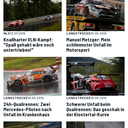
NLS
13.07.2019
LANGSTRECKE
19.05.2019
Knallharter VLN-Kampf:
Manuel Metzger: Mein
"Spaß gehabt wäre noch
schlimmster Unfall im
untertrieben!"
Motorsport
LANGSTRECKE
18.05.2019
LANGSTRECKE
18.05.2019
24h-Qualirennen: Zwei
Schwerer Unfall beim
Mercedes-Piloten nach
Qualirennen: Das geschah in
Unfall im Krankenhaus
der Klostertal-Kurve