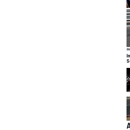
I
I
S
A