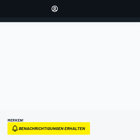
verwalten
Artikel kommentieren
EINLOGGEN
EDITION
DEUTSCHLAND
MERKEN!
BENACHRICHTIGUNGEN ERHALTEN