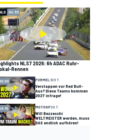
NLS
04:33
ighlights NLS7 2026: 6h ADAC Ruhr-
okal-Rennen
FORMEL 1
23 T.
00:00
Verstappen vor Red Bull-
Aus? Diese Teams kommen
2027 infrage!
MOTOGP
29 T.
45:10
Will Bezzecchi
WELTMEISTER werden, muss
DAS endlich aufhören!