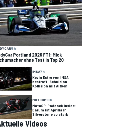
NDYCAR
5 h
ndyCar Portland 2026 FT1: Mick
chumacher ohne Test in Top 20
IMSA
7 h
Kevin Estre von IMSA
bestraft: Schuld an
Kollision mit Aitken
MOTOGP
10 h
MotoGP-Paddock Inside:
Darum ist Aprilia in
Silverstone so stark
ktuelle Videos