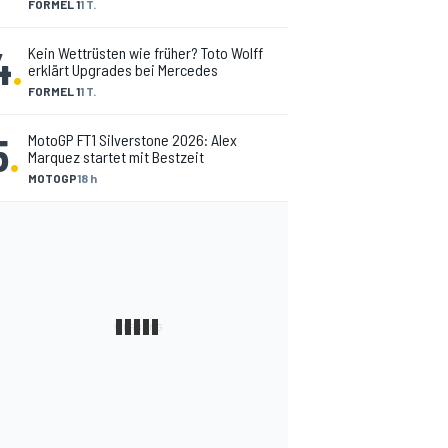
FORMEL 1
1 T.
4
.
Kein Wettrüsten wie früher? Toto Wolff
erklärt Upgrades bei Mercedes
FORMEL 1
1 T.
5
.
MotoGP FT1 Silverstone 2026: Alex
Marquez startet mit Bestzeit
MOTOGP
18 h