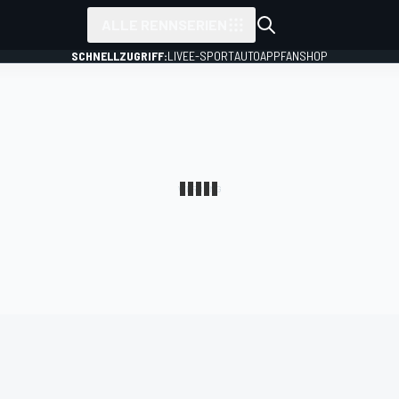
ALLE RENNSERIEN
SCHNELLZUGRIFF:
LIVE
E-SPORT
AUTO
APP
FANSHOP