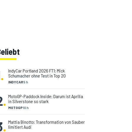
eliebt
1
.
IndyCar Portland 2026 FT1: Mick
Schumacher ohne Test in Top 20
INDYCAR
5 h
2
.
MotoGP-Paddock Inside: Darum ist Aprilia
in Silverstone so stark
MOTOGP
10 h
3
.
Mattia Binotto: Transformation von Sauber
limitiert Audi