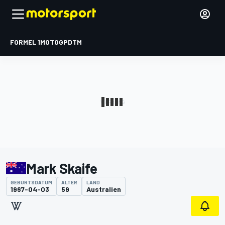
FORMEL 1
MOTOGP
DTM
Mark Skaife
GEBURTSDATUM
ALTER
LAND
1967-04-03
59
Australien