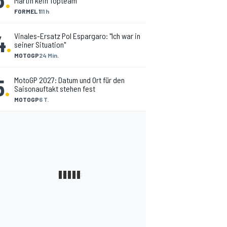
Martin kein Topteam
FORMEL 1
11 h
4
.
Vinales-Ersatz Pol Espargaro: "Ich war in
seiner Situation"
MOTOGP
24 Min.
5
.
MotoGP 2027: Datum und Ort für den
Saisonauftakt stehen fest
MOTOGP
6 T.