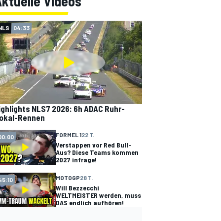
ktuelle Videos
NLS
04:33
ighlights NLS7 2026: 6h ADAC Ruhr-
okal-Rennen
FORMEL 1
22 T.
00:00
Verstappen vor Red Bull-
Aus? Diese Teams kommen
2027 infrage!
MOTOGP
28 T.
45:10
Will Bezzecchi
WELTMEISTER werden, muss
DAS endlich aufhören!