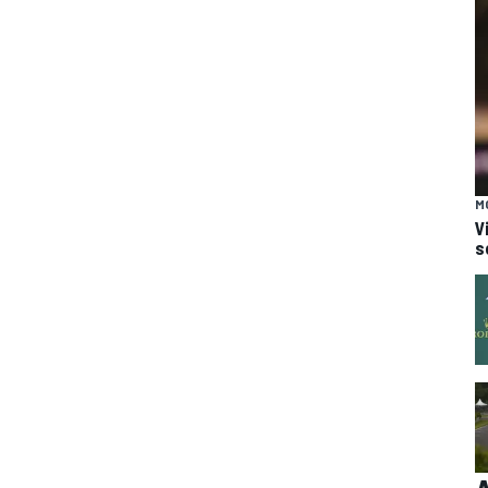
M
V
s