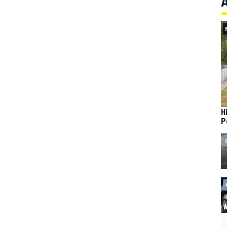
A
H
P