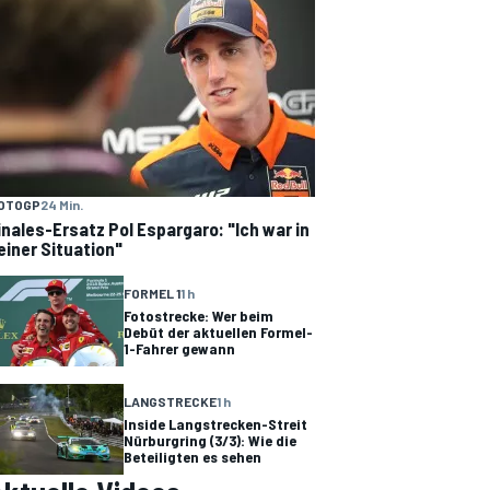
OTOGP
24 Min.
inales-Ersatz Pol Espargaro: "Ich war in
einer Situation"
FORMEL 1
1 h
Fotostrecke: Wer beim
Debüt der aktuellen Formel-
1-Fahrer gewann
LANGSTRECKE
1 h
Inside Langstrecken-Streit
Nürburgring (3/3): Wie die
Beteiligten es sehen