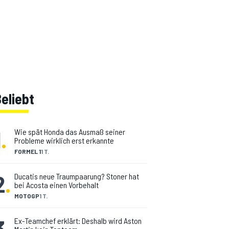
eliebt
1
.
Wie spät Honda das Ausmaß seiner
Probleme wirklich erst erkannte
FORMEL 1
1 T.
2
.
Ducatis neue Traumpaarung? Stoner hat
bei Acosta einen Vorbehalt
MOTOGP
1 T.
3
.
Ex-Teamchef erklärt: Deshalb wird Aston