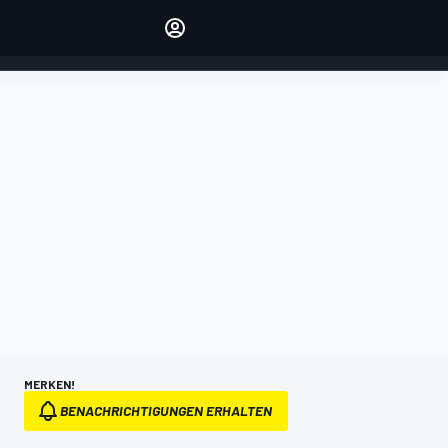
verwalten
Artikel kommentieren
EINLOGGEN
EDITION
DEUTSCHLAND
MERKEN!
BENACHRICHTIGUNGEN ERHALTEN