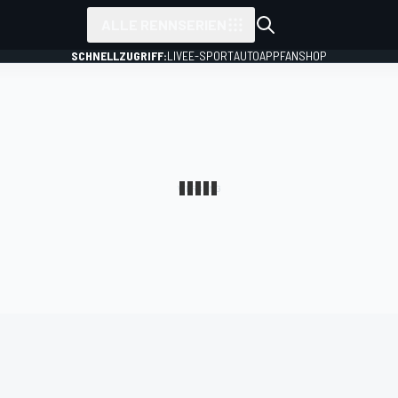
ALLE RENNSERIEN
SCHNELLZUGRIFF:
LIVE
E-SPORT
AUTO
APP
FANSHOP