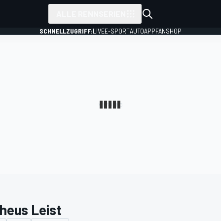
ALLE RENNSERIEN
SCHNELLZUGRIFF:
LIVE
E-SPORT
AUTO
APP
FANSHOP
heus Leist