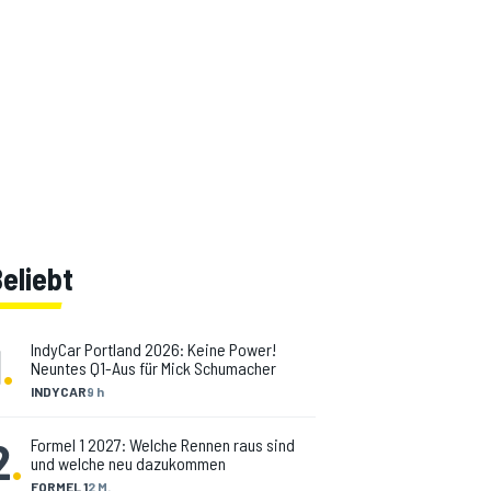
eliebt
1
.
IndyCar Portland 2026: Keine Power!
Neuntes Q1-Aus für Mick Schumacher
INDYCAR
9 h
2
.
Formel 1 2027: Welche Rennen raus sind
und welche neu dazukommen
FORMEL 1
2 M.