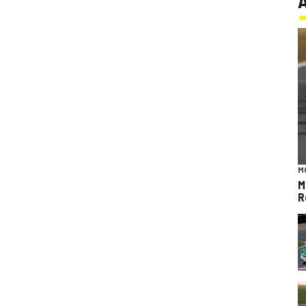
M
M
R