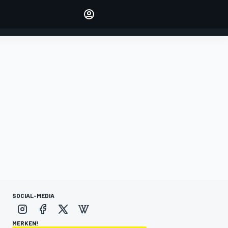
verwalten
Artikel kommentieren
EINLOGGEN
EDITION
DEUTSCHLAND
SOCIAL-MEDIA
MERKEN!