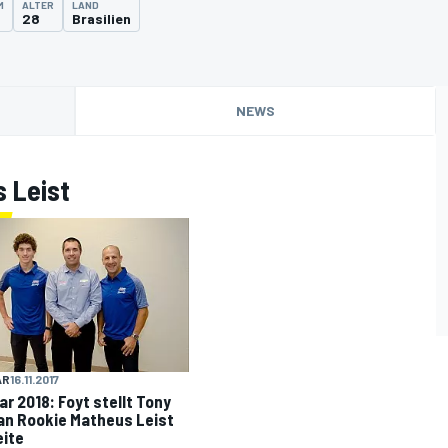
M
ALTER
LAND
28
Brasilien
NEWS
 Leist
AR
16.11.2017
ar 2018: Foyt stellt Tony
n Rookie Matheus Leist
eite