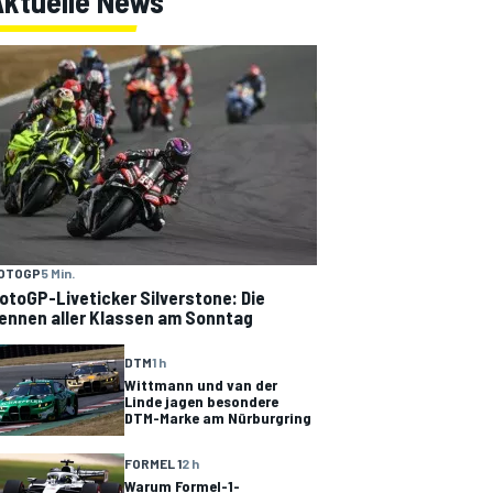
Aktuelle News
OTOGP
5 Min.
otoGP-Liveticker Silverstone: Die
ennen aller Klassen am Sonntag
DTM
1 h
Wittmann und van der
Linde jagen besondere
DTM-Marke am Nürburgring
FORMEL 1
2 h
Warum Formel-1-