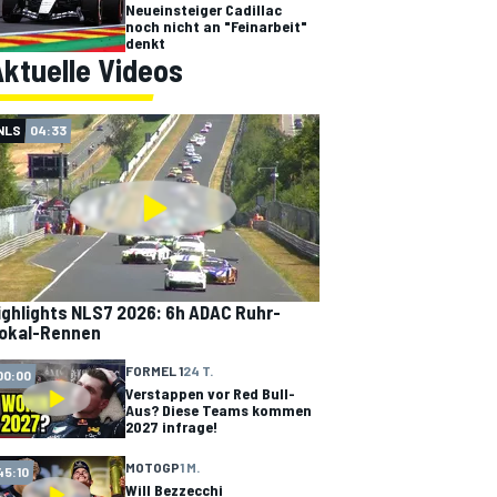
Neueinsteiger Cadillac
noch nicht an "Feinarbeit"
denkt
ktuelle Videos
NLS
04:33
ighlights NLS7 2026: 6h ADAC Ruhr-
okal-Rennen
FORMEL 1
24 T.
00:00
Verstappen vor Red Bull-
Aus? Diese Teams kommen
2027 infrage!
MOTOGP
1 M.
45:10
Will Bezzecchi