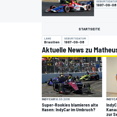
GEBURTSDATU
1997-09-08
STARTSEITE
LAND
GEBURTSDATUM
Brasilien
1997-09-08
Aktuelle News zu Matheus
MOTOGP
INDYCAR
16.03.2018
INDYC
Super-Rookies blamieren alte
IndyC
Hasen: IndyCar im Umbruch?
Kanaa
zur S