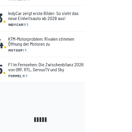
3
.
IndyCar zeigt erste Bilder: So sieht das
neue Einheitsauto ab 2028 aus!
INDYCAR
11 T.
4
.
KTM-Motorproblem: Rivalen stimmen
Öffnung der Motoren zu
MOTOGP
1 T.
5
.
F1 im Fernsehen: Die Zwischenbilanz 2026
von ORF, RTL, ServusTV und Sky
FORMEL 1
1 T.