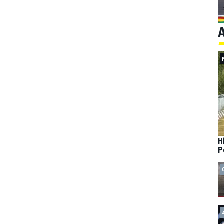
A
H
P