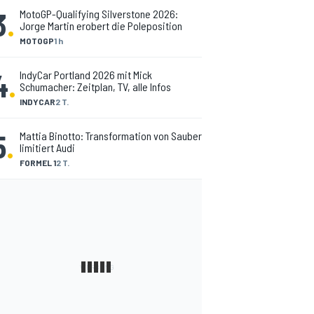
3
.
MotoGP-Qualifying Silverstone 2026:
Jorge Martin erobert die Poleposition
MOTOGP
1 h
4
.
IndyCar Portland 2026 mit Mick
Schumacher: Zeitplan, TV, alle Infos
INDYCAR
2 T.
5
.
Mattia Binotto: Transformation von Sauber
limitiert Audi
FORMEL 1
2 T.