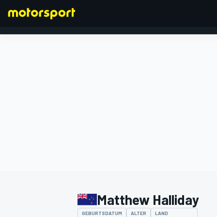
FORMEL 1
Matthew Halliday
GEBURTSDATUM
ALTER
LAND