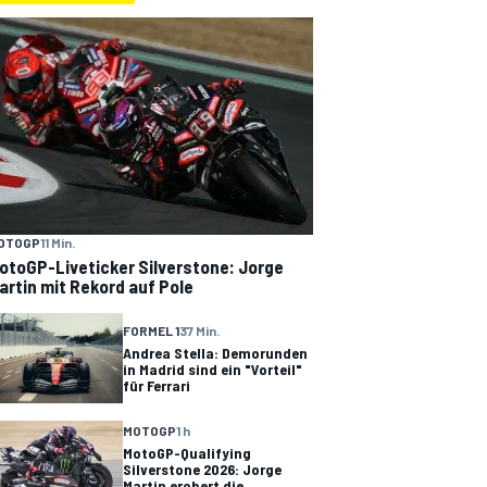
OTOGP
11 Min.
otoGP-Liveticker Silverstone: Jorge
artin mit Rekord auf Pole
FORMEL 1
37 Min.
Andrea Stella: Demorunden
in Madrid sind ein "Vorteil"
für Ferrari
MOTOGP
1 h
MotoGP-Qualifying
Silverstone 2026: Jorge
Martin erobert die