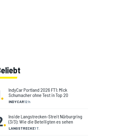
eliebt
1
.
IndyCar Portland 2026 FT1: Mick
Schumacher ohne Test in Top 20
INDYCAR
12 h
2
.
Inside Langstrecken-Streit Nürburgring
(3/3): Wie die Beteiligten es sehen
LANGSTRECKE
1 T.