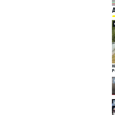
A
H
P