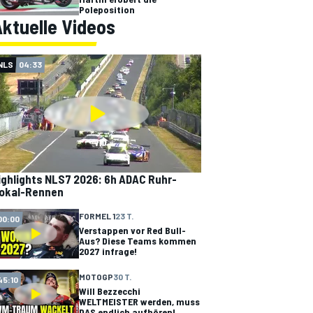
Poleposition
ktuelle Videos
NLS
04:33
ighlights NLS7 2026: 6h ADAC Ruhr-
okal-Rennen
FORMEL 1
23 T.
00:00
Verstappen vor Red Bull-
Aus? Diese Teams kommen
2027 infrage!
MOTOGP
30 T.
45:10
Will Bezzecchi
WELTMEISTER werden, muss
DAS endlich aufhören!