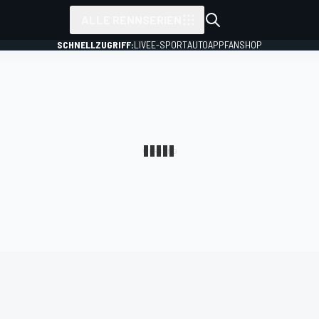
ALLE RENNSERIEN
SCHNELLZUGRIFF:
LIVE
E-SPORT
AUTO
APP
FANSHOP