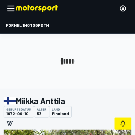
FORMEL 1
MOTOGP
DTM
Miikka Anttila
GEBURTSDATUM
ALTER
LAND
1972-09-10
53
Finnland