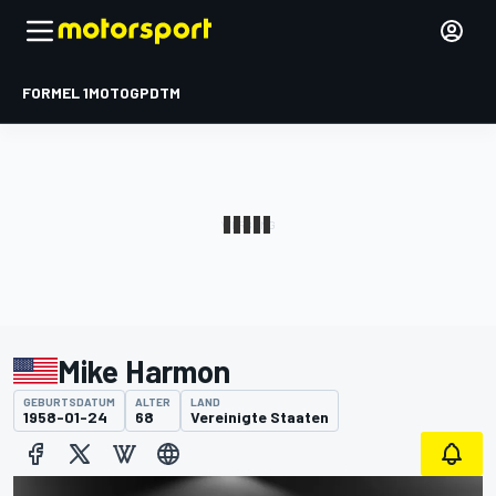
FORMEL 1
MOTOGP
DTM
Mike Harmon
GEBURTSDATUM
ALTER
LAND
1958-01-24
68
Vereinigte Staaten