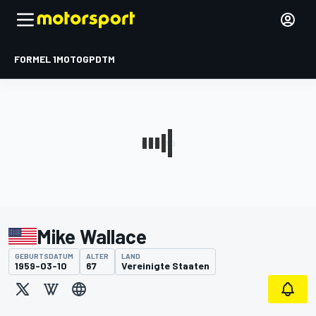
FORMEL 1
MOTOGP
DTM
Mike Wallace
GEBURTSDATUM
ALTER
LAND
1959-03-10
67
Vereinigte Staaten