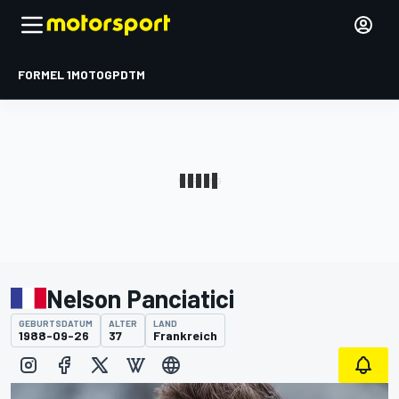
FORMEL 1
MOTOGP
DTM
Nelson Panciatici
GEBURTSDATUM
ALTER
LAND
1988-09-26
37
Frankreich