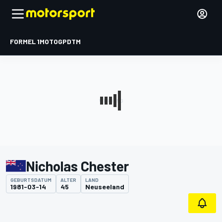
FORMEL 1
MOTOGP
DTM
Nicholas Chester
GEBURTSDATUM
ALTER
LAND
1981-03-14
45
Neuseeland