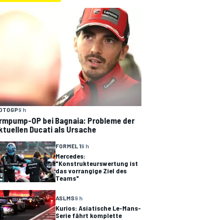
OTOGP
9 h
rmpump-OP bei Bagnaia: Probleme der
ktuellen Ducati als Ursache
FORMEL 1
9 h
Mercedes:
"Konstrukteurswertung ist
das vorrangige Ziel des
Teams"
ASLMS
9 h
Kurios: Asiatische Le-Mans-
Serie fährt komplette