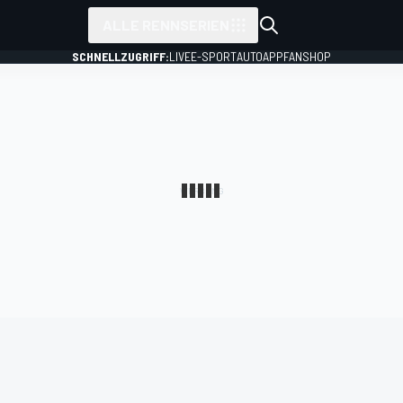
ALLE RENNSERIEN
SCHNELLZUGRIFF:
LIVE
E-SPORT
AUTO
APP
FANSHOP