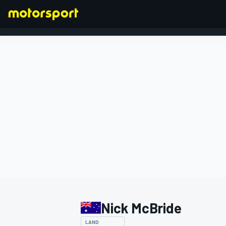
FORMEL 1
Nick McBride
LAND