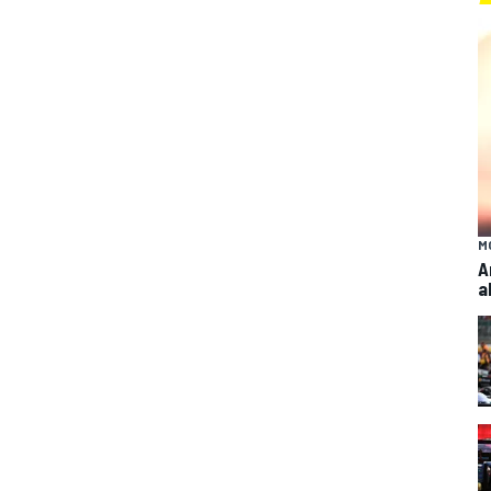
M
A
a