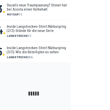
3
.
Ducatis neue Traumpaarung? Stoner hat
bei Acosta einen Vorbehalt
MOTOGP
1 T.
4
.
Inside Langstrecken-Streit Nürburgring
(2/3): Gründe für die neue Serie
LANGSTRECKE
1 T.
5
.
Inside Langstrecken-Streit Nürburgring
(3/3): Wie die Beteiligten es sehen
LANGSTRECKE
12 h