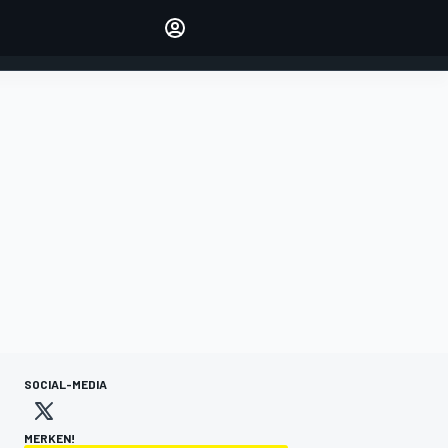
verwalten
Artikel kommentieren
EINLOGGEN
EDITION
DEUTSCHLAND
SOCIAL-MEDIA
MERKEN!