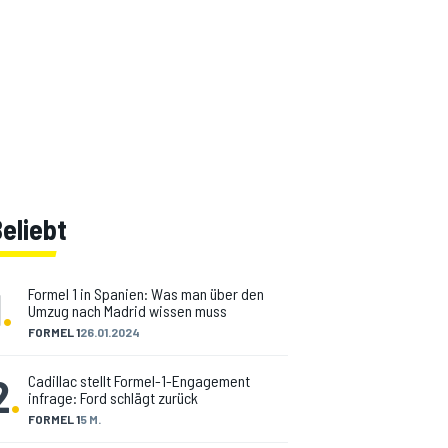
eliebt
1
.
Formel 1 in Spanien: Was man über den
Umzug nach Madrid wissen muss
FORMEL 1
26.01.2024
2
.
Cadillac stellt Formel-1-Engagement
infrage: Ford schlägt zurück
FORMEL 1
5 M.