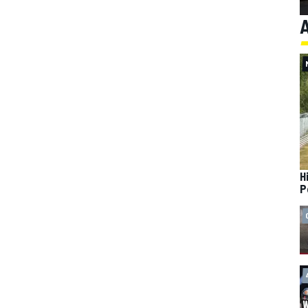
A
H
P