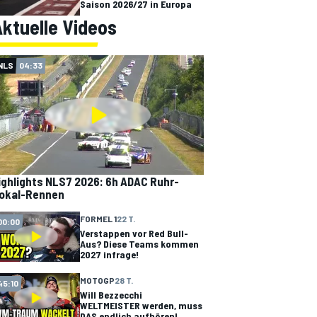
Saison 2026/27 in Europa
ktuelle Videos
NLS
04:33
ighlights NLS7 2026: 6h ADAC Ruhr-
okal-Rennen
FORMEL 1
22 T.
00:00
Verstappen vor Red Bull-
Aus? Diese Teams kommen
2027 infrage!
MOTOGP
28 T.
45:10
Will Bezzecchi
WELTMEISTER werden, muss
DAS endlich aufhören!