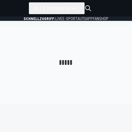
ALLE RENNSERIEN
SCHNELLZUGRIFF:
LIVE
E-SPORT
AUTO
APP
FANSHOP