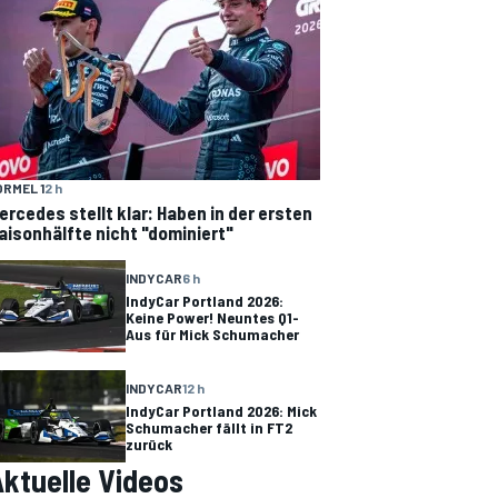
ORMEL 1
2 h
ercedes stellt klar: Haben in der ersten
aisonhälfte nicht "dominiert"
INDYCAR
6 h
IndyCar Portland 2026:
Keine Power! Neuntes Q1-
Aus für Mick Schumacher
INDYCAR
12 h
IndyCar Portland 2026: Mick
Schumacher fällt in FT2
zurück
ktuelle Videos