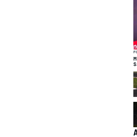
F
M
S
A