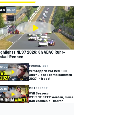
NLS
04:33
ighlights NLS7 2026: 6h ADAC Ruhr-
okal-Rennen
FORMEL 1
24 T.
00:00
Verstappen vor Red Bull-
Aus? Diese Teams kommen
2027 infrage!
MOTOGP
30 T.
45:10
Will Bezzecchi
WELTMEISTER werden, muss
DAS endlich aufhören!