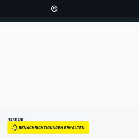
verwalten
Artikel kommentieren
EINLOGGEN
EDITION
DEUTSCHLAND
MERKEN!
BENACHRICHTIGUNGEN ERHALTEN