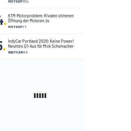
MOTOGP
13 h
4
.
KTM-Motorproblem: Rivalen stimmen
Öffnung der Motoren zu
MOTOGP
1 T.
5
.
IndyCar Portland 2026: Keine Power!
Neuntes Q1-Aus für Mick Schumacher
INDYCAR
6 h