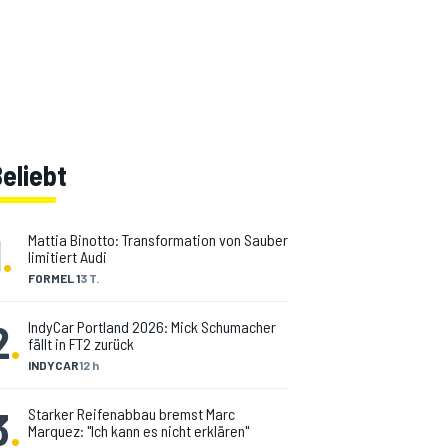
eliebt
1
.
Mattia Binotto: Transformation von Sauber
limitiert Audi
FORMEL 1
3 T.
2
.
IndyCar Portland 2026: Mick Schumacher
fällt in FT2 zurück
INDYCAR
12 h
3
.
Starker Reifenabbau bremst Marc
Marquez: "Ich kann es nicht erklären"