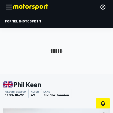
FORMEL 1
MOTOGP
DTM
Phil Keen
GEBURTSDATUM
ALTER
LAND
1983-10-20
42
Großbritannien