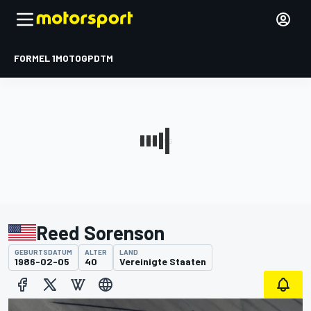
FORMEL 1
MOTOGP
DTM
Reed Sorenson
GEBURTSDATUM
ALTER
LAND
1986-02-05
40
Vereinigte Staaten