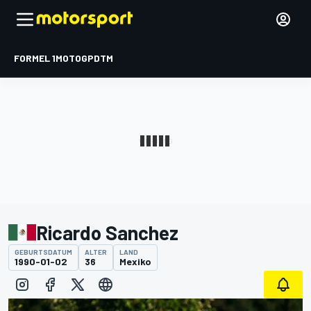
FORMEL 1
MOTOGP
DTM
Ricardo Sanchez
GEBURTSDATUM
ALTER
LAND
1990-01-02
36
Mexiko