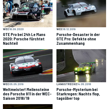
WEC
16.09.2020
WEC
18.12.2019
GTE Pro bei 24h Le Mans
Porsche-Desaster in der
2020: Porsche fürchtet
GTE Pro: Defekte ohne
Nachteil
Zusammenhang
WEC
05.05.2019
LANGSTRECKE
14.05.2018
Weltmeister! Meilensteine
Porsche-Mysterium bei
des Porsche 911 in der WEC-
Starkregen: Nachts flop,
Saison 2018/19
tagsüber top