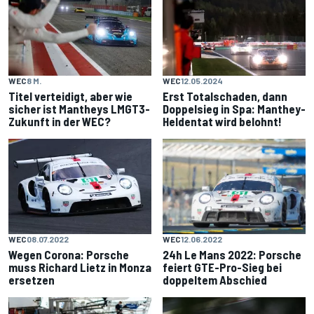
WEC
8 M.
WEC
12.05.2024
Titel verteidigt, aber wie
Erst Totalschaden, dann
sicher ist Mantheys LMGT3-
Doppelsieg in Spa: Manthey-
Zukunft in der WEC?
Heldentat wird belohnt!
WEC
12.06.2022
WEC
08.07.2022
24h Le Mans 2022: Porsche
Wegen Corona: Porsche
feiert GTE-Pro-Sieg bei
muss Richard Lietz in Monza
doppeltem Abschied
ersetzen