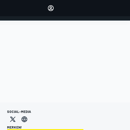
verwalten
Artikel kommentieren
EINLOGGEN
EDITION
DEUTSCHLAND
SOCIAL-MEDIA
MERKEN!