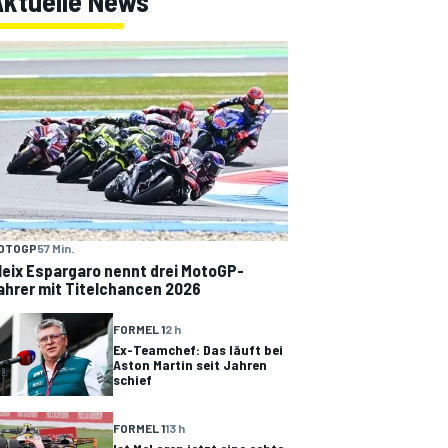
Aktuelle News
OTOGP
57 Min.
leix Espargaro nennt drei MotoGP-
ahrer mit Titelchancen 2026
FORMEL 1
2 h
Ex-Teamchef: Das läuft bei
Aston Martin seit Jahren
schief
FORMEL 1
13 h