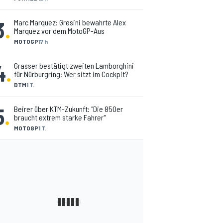
3
.
Marc Marquez: Gresini bewahrte Alex
Marquez vor dem MotoGP-Aus
MOTOGP
17 h
4
.
Grasser bestätigt zweiten Lamborghini
für Nürburgring: Wer sitzt im Cockpit?
DTM
1 T.
5
.
Beirer über KTM-Zukunft: "Die 850er
braucht extrem starke Fahrer"
MOTOGP
1 T.