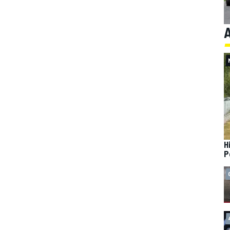
A
H
P