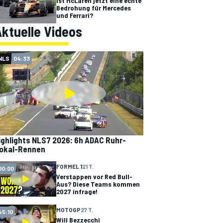
Ist McLaren jetzt eine echte
Bedrohung für Mercedes
und Ferrari?
ktuelle Videos
NLS
04:33
ighlights NLS7 2026: 6h ADAC Ruhr-
okal-Rennen
FORMEL 1
21 T.
00:00
Verstappen vor Red Bull-
Aus? Diese Teams kommen
2027 infrage!
MOTOGP
27 T.
45:10
Will Bezzecchi