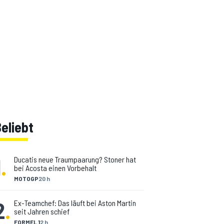
eliebt
1
.
Ducatis neue Traumpaarung? Stoner hat
bei Acosta einen Vorbehalt
MOTOGP
20 h
2
.
Ex-Teamchef: Das läuft bei Aston Martin
seit Jahren schief
FORMEL 1
2 h