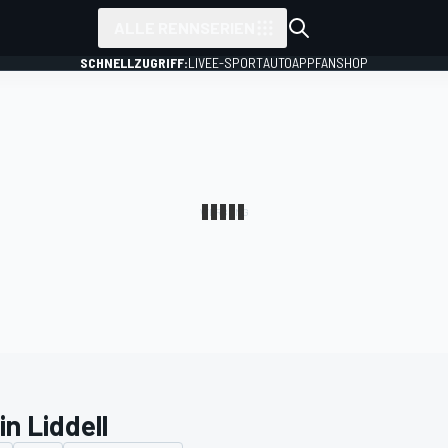
ALLE RENNSERIEN
SCHNELLZUGRIFF:
LIVE
E-SPORT
AUTO
APP
FANSHOP
n Liddell