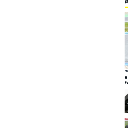
M
A
F