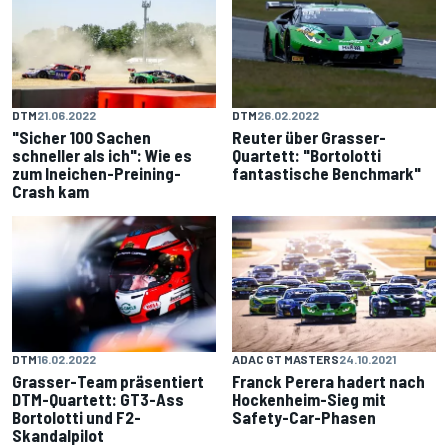
DTM
21.06.2022
DTM
26.02.2022
"Sicher 100 Sachen
Reuter über Grasser-
schneller als ich": Wie es
Quartett: "Bortolotti
zum Ineichen-Preining-
fantastische Benchmark"
Crash kam
DTM
16.02.2022
ADAC GT MASTERS
24.10.2021
Grasser-Team präsentiert
Franck Perera hadert nach
DTM-Quartett: GT3-Ass
Hockenheim-Sieg mit
Bortolotti und F2-
Safety-Car-Phasen
Skandalpilot