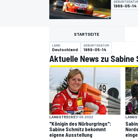
GEBURTSDATU
1969-05-14
STARTSEITE
LAND
GEBURTSDATUM
Deutschland
1969-05-14
Aktuelle News zu Sabine
MOTOGP
LANGSTRECKE
17.05.2022
LANGS
"Königin des Nürburgrings":
Sabin
Sabine Schmitz bekommt
Nordsc
eigene Ausstellung
einge