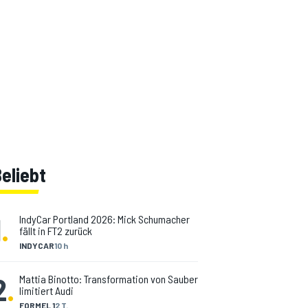
eliebt
1
.
IndyCar Portland 2026: Mick Schumacher
fällt in FT2 zurück
INDYCAR
10 h
2
.
Mattia Binotto: Transformation von Sauber
limitiert Audi
FORMEL 1
2 T.