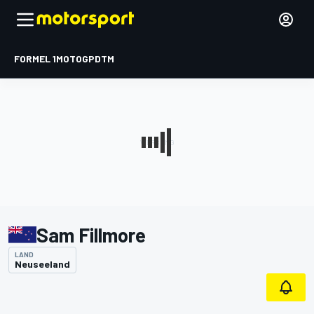
FORMEL 1
MOTOGP
DTM
Sam Fillmore
LAND
Neuseeland