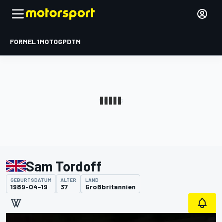
FORMEL 1
MOTOGP
DTM
Sam Tordoff
GEBURTSDATUM
ALTER
LAND
1989-04-19
37
Großbritannien