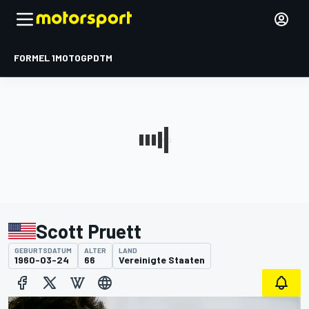
FORMEL 1
MOTOGP
DTM
Scott Pruett
GEBURTSDATUM
ALTER
LAND
1960-03-24
66
Vereinigte Staaten