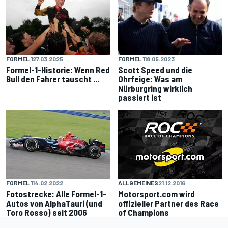
FORMEL 1
27.03.2025
FORMEL 1
18.05.2023
Formel-1-Historie: Wenn Red
Scott Speed und die
Bull den Fahrer tauscht ...
Ohrfeige: Was am
Nürburgring wirklich
passiert ist
FORMEL 1
14.02.2022
ALLGEMEINES
21.12.2016
Fotostrecke: Alle Formel-1-
Motorsport.com wird
Autos von AlphaTauri (und
offizieller Partner des Race
Toro Rosso) seit 2006
of Champions