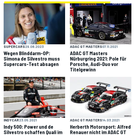
SUPERCARS
29.08.2023
ADAC GT MASTERS
07.11.2021
Wegen Blinddarm-OP:
ADAC GT Masters
Simona de Silvestro muss
Nürburgring 2021: Pole für
Supercars-Test absagen
Porsche, Audi-Duo vor
Titelgewinn
INDYCAR
23.05.2021
ADAC GT MASTERS
14.03.2021
Indy 500: Power und de
Herberth Motorsport: Alfred
Silvestro schaffen Quali im
Renauer nicht im ADAC GT