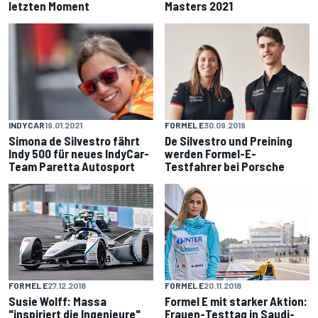
letzten Moment
Masters 2021
INDYCAR
19.01.2021
FORMEL E
30.09.2019
Simona de Silvestro fährt
De Silvestro und Preining
Indy 500 für neues IndyCar-
werden Formel-E-
Team Paretta Autosport
Testfahrer bei Porsche
FORMEL E
27.12.2018
FORMEL E
20.11.2018
Susie Wolff: Massa
Formel E mit starker Aktion:
"inspiriert die Ingenieure"
Frauen-Testtag in Saudi-