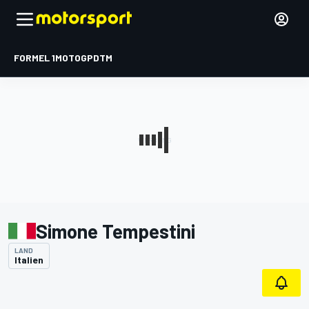
FORMEL 1
MOTOGP
DTM
Simone Tempestini
LAND
Italien